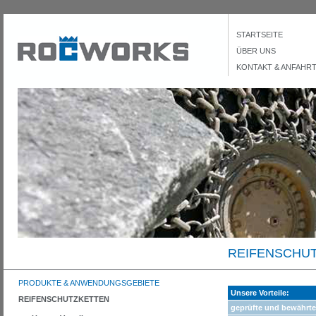
STARTSEITE
ÜBER UNS
KONTAKT & ANFAHR
REIFENSCHUT
PRODUKTE & ANWENDUNGSGEBIETE
Unsere Vorteile:
REIFENSCHUTZKETTEN
geprüfte und bewährte