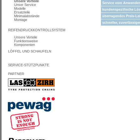
Unsere Vorteile
Service vom Anwender
Unser Service
Modelle
kundenspezifische Lösu
Ersatzteile
Minimalabstände
überragendes Preis-Le
Montage
schneller, zuverlässige
REIFENDRUCKKONTROLLSYSTEM
Unsere Vorteile
Funktionsweise
Komponenten
LÖFFEL UND SCHAUFELN
SERVICE-STÜTZPUNKTE
PARTNER