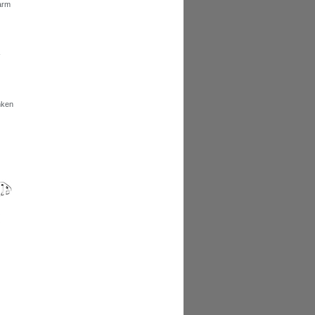
larm
-
nken