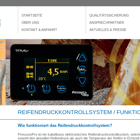
STARTSEITE
QUALITÄTSSICHERUNG
ÜBER UNS
ANSPRECHPARTNER
KONTAKT & ANFAHRT
AKTUELLES & PRESSE
REIFENDRUCKKONTROLLSYSTEM / FUNKTI
Wie funktioniert das Reifendruckkontrollsystem?
PressurePro ist ein kabelloses elektronisches Reifendruckkontrollsystem, welch
sowohl den aktuellen Reifendruck als auch die Temperatur der Reifen in Echtzeit