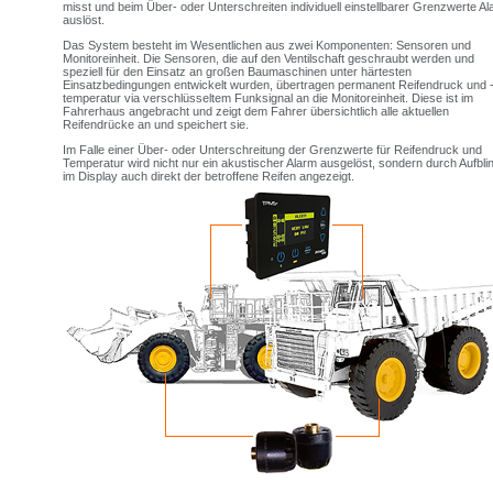
misst und beim Über- oder Unterschreiten individuell einstellbarer Grenzwerte A
auslöst.
Das System besteht im Wesentlichen aus zwei Komponenten: Sensoren und
Monitoreinheit. Die Sensoren, die auf den Ventilschaft geschraubt werden und
speziell für den Einsatz an großen Baumaschinen unter härtesten
Einsatzbedingungen entwickelt wurden, übertragen permanent Reifendruck und 
temperatur via verschlüsseltem Funksignal an die Monitoreinheit. Diese ist im
Fahrerhaus angebracht und zeigt dem Fahrer übersichtlich alle aktuellen
Reifendrücke an und speichert sie.
Im Falle einer Über- oder Unterschreitung der Grenzwerte für Reifendruck und
Temperatur wird nicht nur ein akustischer Alarm ausgelöst, sondern durch Aufbli
im Display auch direkt der betroffene Reifen angezeigt.