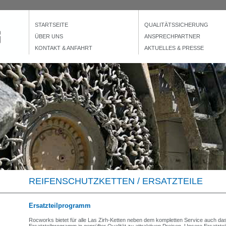
STARTSEITE
QUALITÄTSSICHERUNG
ÜBER UNS
ANSPRECHPARTNER
KONTAKT & ANFAHRT
AKTUELLES & PRESSE
REIFENSCHUTZKETTEN / ERSATZTEILE
Ersatzteilprogramm
Rocworks bietet für alle Las Zirh-Ketten neben dem kompletten Service auch da
Ersatzteilprogramm in geprüfter Qualität zu attraktiven Preisen. Unsere Ersatztei